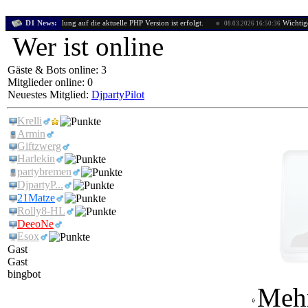
Die Umstellung auf die aktuelle PHP Version ist erfolgt.
D1 News:
Wichtige Mittei
08.03.2026 16:50:36
Wer ist online
Gäste & Bots online: 3
Mitglieder online: 0
Neuestes Mitglied:
DjpartyPilot
Krelli
Armin
Giftzwerg
Harlekin
partybremen
DjpartyP...
21Matze
Rolly8-HL
DeeoNe
Esox
Gast
Gast
bingbot
Mehr