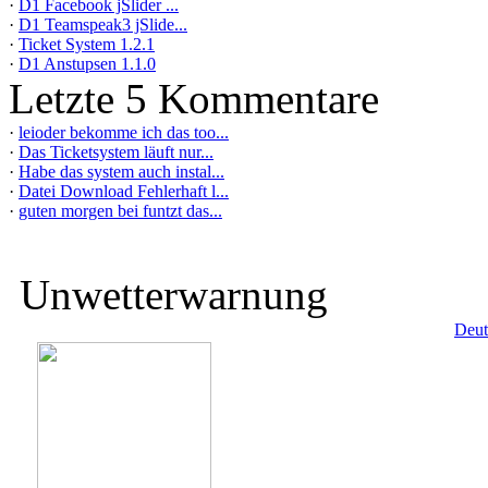
·
D1 Facebook jSlider ...
·
D1 Teamspeak3 jSlide...
·
Ticket System 1.2.1
·
D1 Anstupsen 1.1.0
Letzte 5 Kommentare
·
leioder bekomme ich das too...
·
Das Ticketsystem läuft nur...
·
Habe das system auch instal...
·
Datei Download Fehlerhaft l...
·
guten morgen bei funtzt das...
Unwetterwarnung
Deut