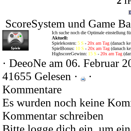
2
IP
ScoreSystem und Game Ba
Ich suche noch die Optimale einstellung fü
Aktuell:
Spielekosten:
5 S
-
20x am Tag
(danach ke
SpielBonus:
10 S
-
20x am Tag
(danach ke
HighscoreGewinn:
15 S
-
20x am Tag
(dan
· DeeoNe am 06. Februar 2
41655 Gelesen ·
·
Kommentare
Es wurden noch keine Komm
Kommentar schreiben
Bitte logge dich ein, um e