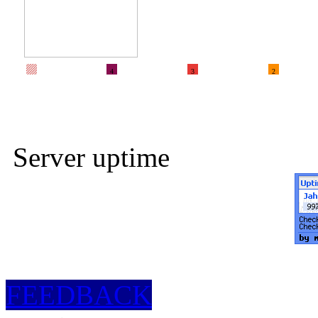
4
3
2
Server uptime
FEEDBACK