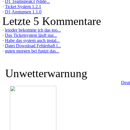
·
D1 Teamspeak3 jSlide...
·
Ticket System 1.2.1
·
D1 Anstupsen 1.1.0
Letzte 5 Kommentare
·
leioder bekomme ich das too...
·
Das Ticketsystem läuft nur...
·
Habe das system auch instal...
·
Datei Download Fehlerhaft l...
·
guten morgen bei funtzt das...
Unwetterwarnung
Deut