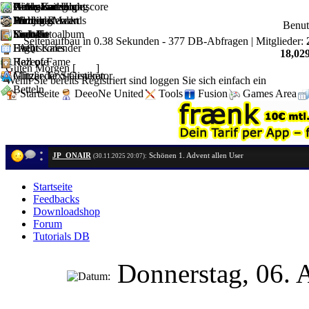
Artikel
Downloadshop
News Kategorie
Geldgame Hightscore
Witze-Sammlung
Partnerseiten
D1 Job Rewards
Forum
Weblinks
Mahjong
Anzeige Markt
Partner werden
Benu
Kontakt
Youtube
Suche
Sudoku
User-Fotoalbum
Link Us
Seitenaufbau in 0.38 Sekunden - 377 DB-Abfragen | Mitglieder:
FAQ
Hightscores
Event Kalender
18,029
Hall of Fame
Rezepte
Guten Morgen [
Gast
]
Mitglieder Statistiken
Glitzer-Text-Generator
Wenn Sie bereits Registriert sind loggen Sie sich einfach ein
Betteln
Startseite
DeeoNe United
Tools
Fusion
Games Area
JP_ONAIR
Schönen 1. Advent allen User
(30.11.2025 20:07):
Startseite
Feedbacks
Downloadshop
Forum
Tutorials DB
Donnerstag, 06. 