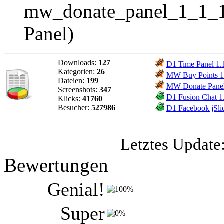
mw_donate_panel_1_1_1
Panel)
Downloads:
127
D1 Time Panel 1.
Kategorien:
26
MW Buy Points 1
Dateien:
199
MW Donate Panel
Screenshots:
347
D1 Fusion Chat 1.
Klicks:
41760
Besucher:
527986
D1 Facebook jSlid
Letztes Update
Bewertungen
Genial!
Super