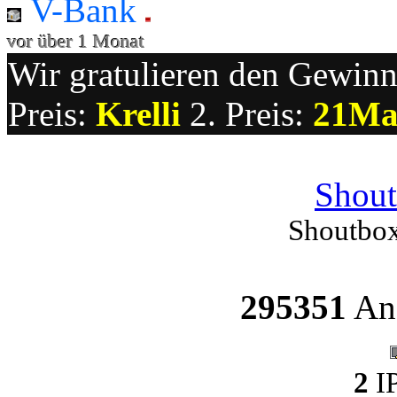
V-Bank
vor über 1 Monat
Wir gratulieren den Gewinne
Preis:
Krelli
2. Preis:
21Ma
Shout
Shoutbox
295351
Ang
2
IP