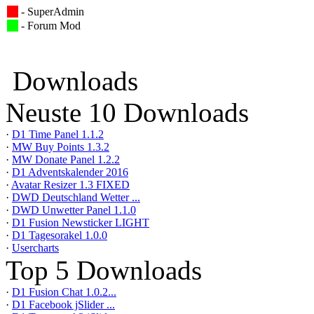
- SuperAdmin
- Forum Mod
Downloads
Neuste 10 Downloads
·
D1 Time Panel 1.1.2
·
MW Buy Points 1.3.2
·
MW Donate Panel 1.2.2
·
D1 Adventskalender 2016
·
Avatar Resizer 1.3 FIXED
·
DWD Deutschland Wetter ...
·
DWD Unwetter Panel 1.1.0
·
D1 Fusion Newsticker LIGHT
·
D1 Tagesorakel 1.0.0
·
Usercharts
Top 5 Downloads
·
D1 Fusion Chat 1.0.2...
·
D1 Facebook jSlider ...