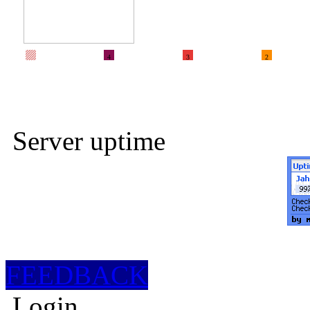
4
3
2
Server uptime
FEEDBACK
Login