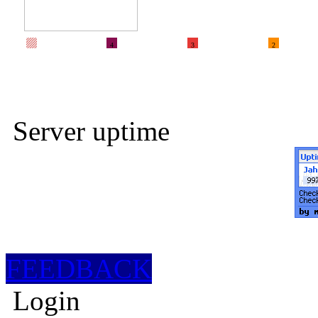
4
3
2
Server uptime
FEEDBACK
Login