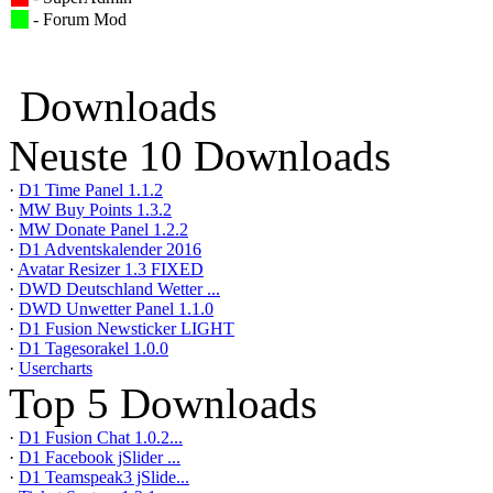
- Forum Mod
Downloads
Neuste 10 Downloads
·
D1 Time Panel 1.1.2
·
MW Buy Points 1.3.2
·
MW Donate Panel 1.2.2
·
D1 Adventskalender 2016
·
Avatar Resizer 1.3 FIXED
·
DWD Deutschland Wetter ...
·
DWD Unwetter Panel 1.1.0
·
D1 Fusion Newsticker LIGHT
·
D1 Tagesorakel 1.0.0
·
Usercharts
Top 5 Downloads
·
D1 Fusion Chat 1.0.2...
·
D1 Facebook jSlider ...
·
D1 Teamspeak3 jSlide...