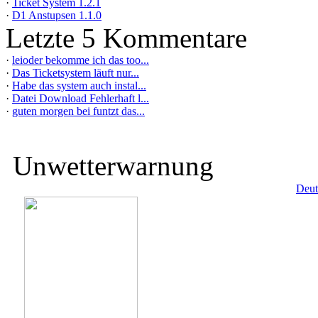
·
Ticket System 1.2.1
·
D1 Anstupsen 1.1.0
Letzte 5 Kommentare
·
leioder bekomme ich das too...
·
Das Ticketsystem läuft nur...
·
Habe das system auch instal...
·
Datei Download Fehlerhaft l...
·
guten morgen bei funtzt das...
Unwetterwarnung
Deut