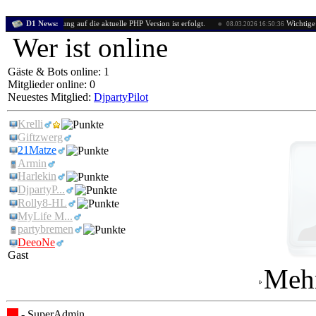
e Umstellung auf die aktuelle PHP Version ist erfolgt.
D1 News:
Wichtige Mitteilun
08.03.2026 16:50:36
Wer ist online
Gäste & Bots online: 1
Mitglieder online: 0
Neuestes Mitglied:
DjpartyPilot
Krelli
Giftzwerg
21Matze
Armin
Harlekin
DjpartyP...
Rolly8-HL
MyLife M...
partybremen
DeeoNe
Gast
Mehr
- SuperAdmin