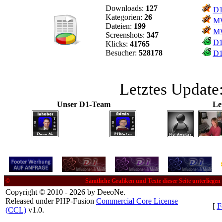
Downloads:
127
D1
Kategorien:
26
MW
Dateien:
199
MW
Screenshots:
347
D1
Klicks:
41765
Besucher:
528178
D1
Letztes Update
Unser D1-Team
Le
©
Sämtliche Grafiken und Texte dieser Seite unterliege
Copyright © 2010 - 2026 by DeeoNe.
Released under PHP-Fusion
Commercial Core License
[
F
(CCL)
v1.0.