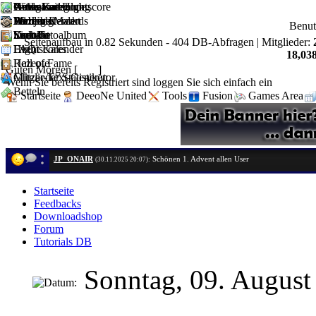
Artikel
Downloadshop
News Kategorie
Geldgame Hightscore
Witze-Sammlung
Partnerseiten
D1 Job Rewards
Forum
Weblinks
Mahjong
Anzeige Markt
Partner werden
Benu
Kontakt
Youtube
Suche
Sudoku
User-Fotoalbum
Link Us
Seitenaufbau in 0.82 Sekunden - 404 DB-Abfragen | Mitglieder:
FAQ
Hightscores
Event Kalender
18,038
Hall of Fame
Rezepte
Guten Morgen [
Gast
]
Mitglieder Statistiken
Glitzer-Text-Generator
Wenn Sie bereits Registriert sind loggen Sie sich einfach ein
Betteln
Startseite
DeeoNe United
Tools
Fusion
Games Area
JP_ONAIR
Schönen 1. Advent allen User
(30.11.2025 20:07):
Startseite
Feedbacks
Downloadshop
Forum
Tutorials DB
Sonntag, 09. Augus