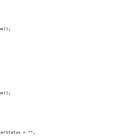
me));
me));
erStatus = "", $userId = "") {