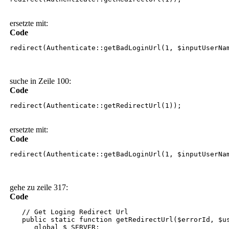
ersetzte mit:
Code
redirect(Authenticate::getBadLoginUrl(1, $inputUserNa
suche in Zeile 100:
Code
redirect(Authenticate::getRedirectUrl(1));
ersetzte mit:
Code
redirect(Authenticate::getBadLoginUrl(1, $inputUserNa
gehe zu zeile 317:
Code
// Get Loging Redirect Url
public static function getRedirectUrl($errorId, $us
global $_SERVER;