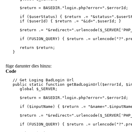
$return = BASEDIR."login.php?error=".$errorId;
if ($userStatus) { $return .= "&status=".$userSt
if ($userId) { $return .= "&id=".$userId; }
$return .= "&redirect=".urlencode($_SERVER['PHP_
if (FUSION_QUERY) { $return .= urlencode("?".preg_
return $return;
}
füge darunter dies hinzu:
Code
// Get Loging BadLogin Url
public static function getBadLoginUrl($errorId, $in
global $_SERVER;
$return = BASEDIR."login.php?error=".$errorId;
if ($inputName) { $return .= "&name=".$inputNam
$return .= "&redirect=".urlencode($_SERVER['PHP_
if (FUSION_QUERY) { $return .= urlencode("?".preg_