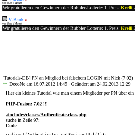
vor über 1 Monat
Wir gratulieren den Gewinnern der Rubbler-Lotterie: 1. Preis:
Krelli
2
V-Bank
vor über 1 Monat
Wir gratulieren den Gewinnern der Rubbler-Lotterie: 1. Preis:
Krelli
2
[Tutorials-DB] PN an Mitglied bei falschem LOGIN mit Nick (7.02)
DeeoNe am 16.07.2012 14:45 · Geändert am 24.02.2013 12:29
Hier ein kleines Tutorial wie man einem Mitglieder per PN über ei
PHP-Fusion: 7.02 !!!
./includes/classes/Authenticate.class.php
suche in Zeile 97:
Code
redirect(Authenticate::getRedirectUrl(1));