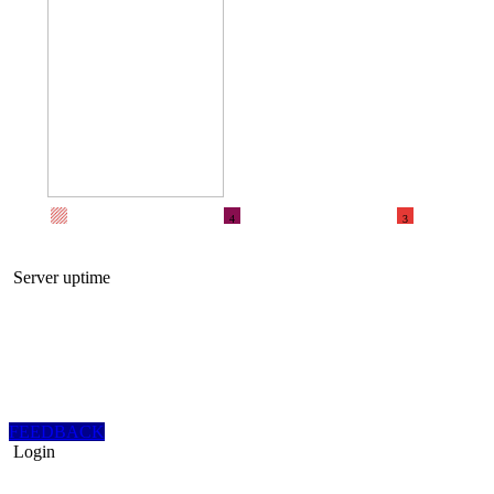
4
3
Server uptime
FEEDBACK
Login