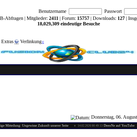
Benutzername
Passwort
B-Abfragen | Mitglieder:
2411
| Forum:
15757
| Downloads:
127
| Insg
18,029,309 eindeutige Besuche
Extras
Verlinkung
©
Donnerstag, 06. Augus
ilung: Ungewisse Zukunft unserer Seite
DeeoNe auf YouTube
14.02.2026 00:49:13
11.0