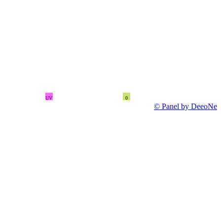
UV
0
© Panel by DeeoNe