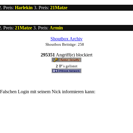
. Preis:
Harlekin
3. Preis:
21Matze
. Preis:
21Matze
3. Preis:
Armin
Shoutbox Archiv
Shoutbox Beiträge: 258
295351
Angriff(e) blockiert
2
IP´s gelistet
n Falschen Login mit seinem Nick informieren kann: