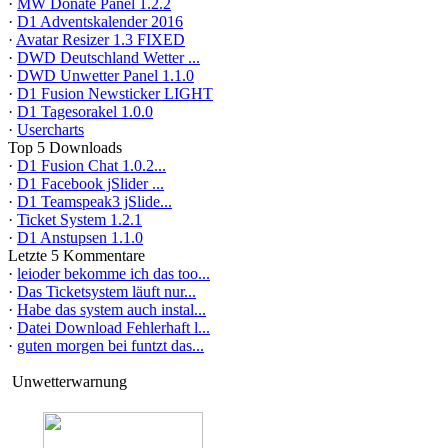
·
MW Donate Panel 1.2.2
·
D1 Adventskalender 2016
·
Avatar Resizer 1.3 FIXED
·
DWD Deutschland Wetter ...
·
DWD Unwetter Panel 1.1.0
·
D1 Fusion Newsticker LIGHT
·
D1 Tagesorakel 1.0.0
·
Usercharts
Top 5 Downloads
·
D1 Fusion Chat 1.0.2...
·
D1 Facebook jSlider ...
·
D1 Teamspeak3 jSlide...
·
Ticket System 1.2.1
·
D1 Anstupsen 1.1.0
Letzte 5 Kommentare
·
leioder bekomme ich das too...
·
Das Ticketsystem läuft nur...
·
Habe das system auch instal...
·
Datei Download Fehlerhaft l...
·
guten morgen bei funtzt das...
Unwetterwarnung