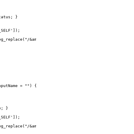
atus; }
SELF']);
replace("/&amp;/i", "&", FUSION_QUERY)); }
putName = "") {
e; }
SELF']);
replace("/&amp;/i", "&", FUSION_QUERY)); }