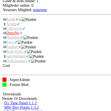
Gäste & Bots online: 1
Mitglieder online: 0
Neuestes Mitglied:
guiseppe
Krelli
Armin
Giftzwerg
DeeoNe
Harlekin
Esox
Pauline
Rolly8-HL
partybremen
DerEinsame2
Gast
- SuperAdmin
- Forum Mod
Downloads
Neuste 10 Downloads
·
D1 Time Panel 1.1.2
·
MW Buy Points 1.3.2