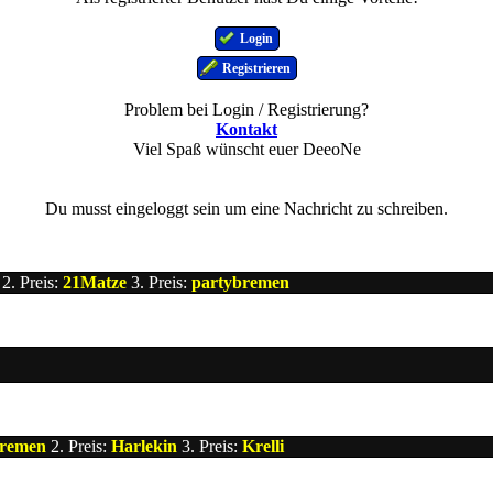
Login
Registrieren
Problem bei Login / Registrierung?
Kontakt
Viel Spaß wünscht euer DeeoNe
Du musst eingeloggt sein um eine Nachricht zu schreiben.
2. Preis:
21Matze
3. Preis:
partybremen
bremen
2. Preis:
Harlekin
3. Preis:
Krelli