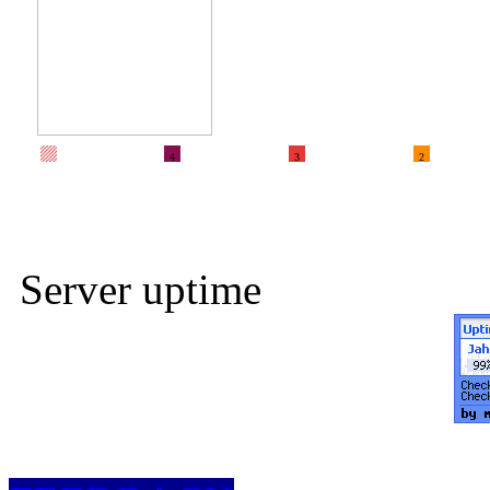
4
3
2
Server uptime