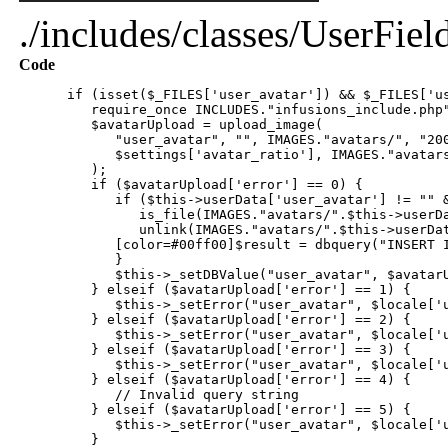
./includes/classes/UserFiel
Code
if (isset($_FILES['user_avatar']) && $_FILES['use
require_once INCLUDES."infusions_include.php
$avatarUpload = upload_image(
"user_avatar", "", IMAGES."avatars/", "2000", "
$settings['avatar_ratio'], IMAGES."avatars/", "["
);
if ($avatarUpload['error'] == 0) {
if ($this->userData['user_avatar'] != "" && file
is_file(IMAGES."avatars/".$this->userData['
unlink(IMAGES."avatars/".$this->userData['
[color=#00ff00]$result = dbquery("INSERT INTO ".DB_
}
$this->_setDBValue("user_avatar", $avatarUplo
} elseif ($avatarUpload['error'] == 1) {
$this->_setError("user_avatar", $locale['u1
} elseif ($avatarUpload['error'] == 2) {
$this->_setError("user_avatar", $locale['u1
} elseif ($avatarUpload['error'] == 3) {
$this->_setError("user_avatar", $locale['u1
} elseif ($avatarUpload['error'] == 4) {
// Invalid query string
} elseif ($avatarUpload['error'] == 5) {
$this->_setError("user_avatar", $locale['u1
}