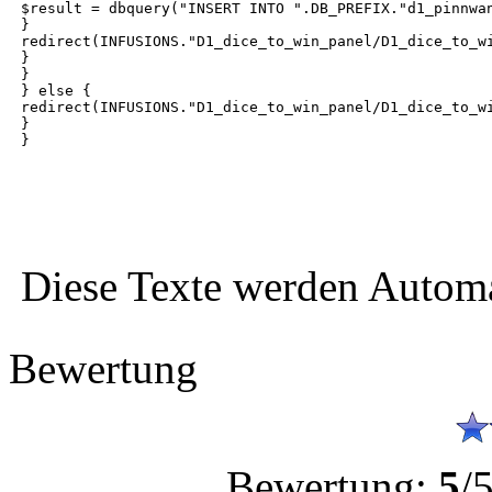
$result = dbquery("INSERT INTO ".DB_PREFIX."d1_pinnwa
}
redirect(INFUSIONS."D1_dice_to_win_panel/D1_dice_to_w
}
}
} else {
redirect(INFUSIONS."D1_dice_to_win_panel/D1_dice_to_w
}
}
Diese Texte werden Automat
Bewertung
Bewertung:
5
/