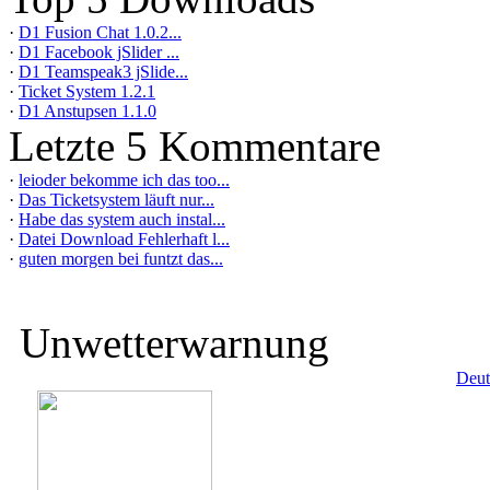
·
D1 Fusion Chat 1.0.2...
·
D1 Facebook jSlider ...
·
D1 Teamspeak3 jSlide...
·
Ticket System 1.2.1
·
D1 Anstupsen 1.1.0
Letzte 5 Kommentare
·
leioder bekomme ich das too...
·
Das Ticketsystem läuft nur...
·
Habe das system auch instal...
·
Datei Download Fehlerhaft l...
·
guten morgen bei funtzt das...
Unwetterwarnung
Deut