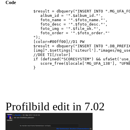
Code
$result = dbquery("INSERT INTO ".MG_UFA_FOT
album_id = '".$album_id."',
foto_name = '".$foto_name."',
foto_desc = '".$foto_desc."',
foto_img = '".$file_ok."',
foto_order = '".$foto_order."'
");
[color=#00ff00]//D1 PW
$result = dbquery("INSERT INTO ".DB_PREFIX."d1_pinn
[img]".$settings['siteurl']."images/mg_user_foto
//DEE TI[/color]
if (defined("SCORESYSTEM") && ufaSet('use_sc
score_free($locale['MG_UFA_138'], "UFNEW", ufa
}
Profilbild edit in 7.02