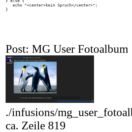
} else {
echo "<center>kein Spruch</center>";
}
Post: MG User Fotoalbum
./infusions/mg_user_foto
ca. Zeile 819