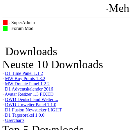
Mehr
- SuperAdmin
- Forum Mod
Downloads
Neuste 10 Downloads
·
D1 Time Panel 1.1.2
·
MW Buy Points 1.3.2
·
MW Donate Panel 1.2.2
·
D1 Adventskalender 2016
·
Avatar Resizer 1.3 FIXED
·
DWD Deutschland Wetter ...
·
DWD Unwetter Panel 1.1.0
·
D1 Fusion Newsticker LIGHT
·
D1 Tagesorakel 1.0.0
·
Usercharts
Top 5 Downloads