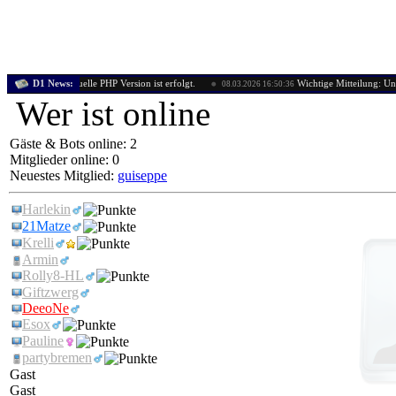
 die aktuelle PHP Version ist erfolgt.
D1 News:
Wichtige Mitteilung: Ungewisse Zu
08.03.2026 16:50:36
Wer ist online
Gäste & Bots online: 2
Mitglieder online: 0
Neuestes Mitglied:
guiseppe
Harlekin
21Matze
Krelli
Armin
Rolly8-HL
Giftzwerg
DeeoNe
Esox
Pauline
partybremen
Gast
Gast