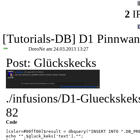
2
IP
[Tutorials-DB] D1 Pinnwan
DeeoNe am 24.03.2013 13:27
Post: Glückskecks
./infusions/D1-Glueckskek
82
Code
[color=#00ff00]$result = dbquery("INSERT INTO ".DB_PR
echo "".$gluck_keks['text']."";