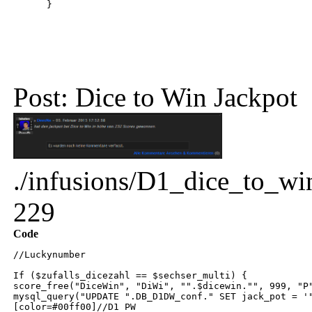
}
Post: Dice to Win Jackpot
./infusions/D1_dice_to_wi
229
Code
//Luckynumber
If ($zufalls_dicezahl == $sechser_multi) {
score_free("DiceWin", "DiWi", "".$dicewin."", 999, "P
mysql_query("UPDATE ".DB_D1DW_conf." SET jack_pot = '
[color=#00ff00]//D1 PW