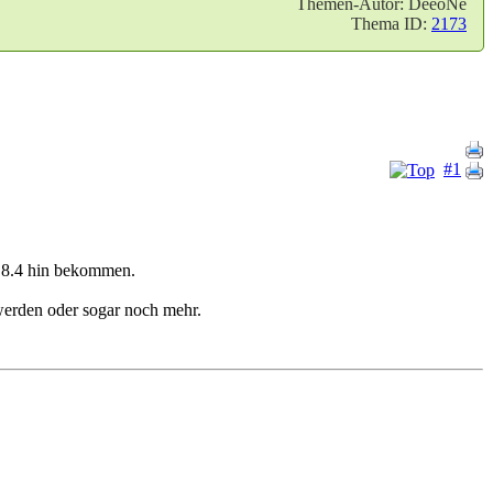
Themen-Autor: DeeoNe
Thema ID:
2173
#1
P 8.4 hin bekommen.
werden oder sogar noch mehr.