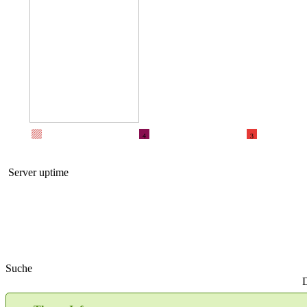
4
3
Server uptime
Suche
D