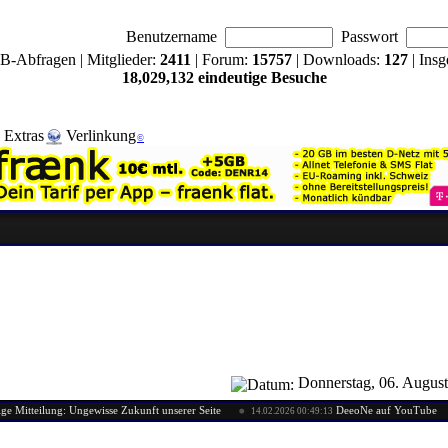
Benutzername
Passwort
B-Abfragen | Mitglieder:
2411
| Forum:
15757
| Downloads:
127
| Insg
18,029,132 eindeutige Besuche
Extras
Verlinkung
©
Donnerstag, 06. Augus
lung: Ungewisse Zukunft unserer Seite
DeeoNe auf YouTube
14.02.2026 00:49:13
11.01