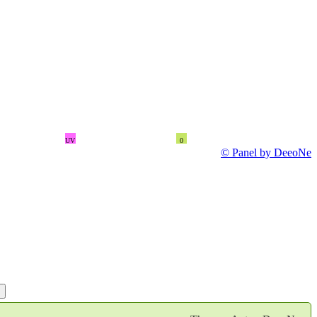
UV
0
© Panel by DeeoNe