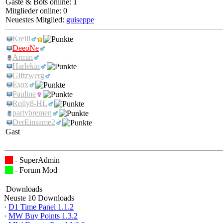
Gäste & Bots online: 1
Mitglieder online: 0
Neuestes Mitglied:
guiseppe
Krelli
DeeoNe
Armin
Harlekin
Giftzwerg
Esox
Pauline
Rolly8-HL
partybremen
DerEinsame2
Gast
- SuperAdmin
- Forum Mod
Downloads
Neuste 10 Downloads
·
D1 Time Panel 1.1.2
·
MW Buy Points 1.3.2