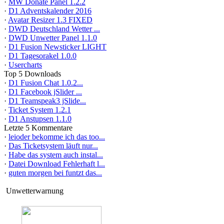
·
MW Donate Panel 1.2.2
·
D1 Adventskalender 2016
·
Avatar Resizer 1.3 FIXED
·
DWD Deutschland Wetter ...
·
DWD Unwetter Panel 1.1.0
·
D1 Fusion Newsticker LIGHT
·
D1 Tagesorakel 1.0.0
·
Usercharts
Top 5 Downloads
·
D1 Fusion Chat 1.0.2...
·
D1 Facebook jSlider ...
·
D1 Teamspeak3 jSlide...
·
Ticket System 1.2.1
·
D1 Anstupsen 1.1.0
Letzte 5 Kommentare
·
leioder bekomme ich das too...
·
Das Ticketsystem läuft nur...
·
Habe das system auch instal...
·
Datei Download Fehlerhaft l...
·
guten morgen bei funtzt das...
Unwetterwarnung