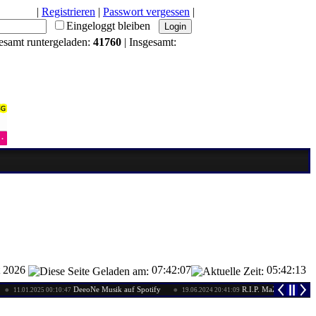
|
Registrieren
|
Passwort vergessen
|
Eingeloggt bleiben
esamt runtergeladen:
41760
| Insgesamt:
t 2026
07:42:07
05:42:14
DeeoNe Musik auf Spotify
R.I.P. MaZzIMo24
.2025 00:10:47
19.06.2024 20:41:09
08.04.2