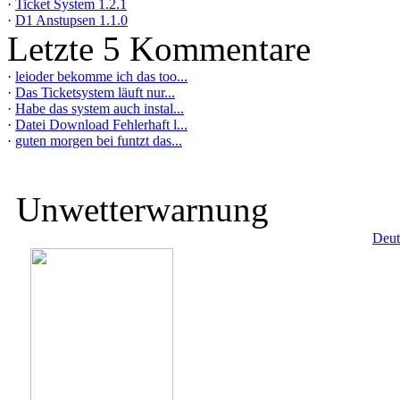
·
Ticket System 1.2.1
·
D1 Anstupsen 1.1.0
Letzte 5 Kommentare
·
leioder bekomme ich das too...
·
Das Ticketsystem läuft nur...
·
Habe das system auch instal...
·
Datei Download Fehlerhaft l...
·
guten morgen bei funtzt das...
Unwetterwarnung
Deut