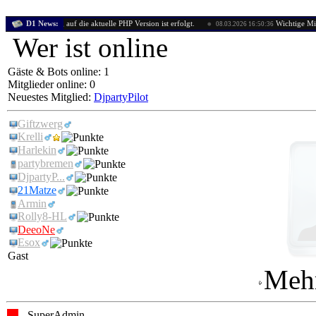
tellung auf die aktuelle PHP Version ist erfolgt.
D1 News:
Wichtige Mitteilung: U
08.03.2026 16:50:36
Wer ist online
Gäste & Bots online: 1
Mitglieder online: 0
Neuestes Mitglied:
DjpartyPilot
Giftzwerg
Krelli
Harlekin
partybremen
DjpartyP...
21Matze
Armin
Rolly8-HL
DeeoNe
Esox
Gast
Mehr
- SuperAdmin