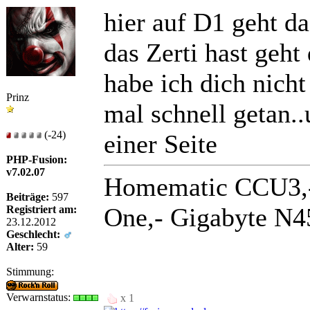
hier auf D1 geht das 
das Zerti hast geht 
habe ich dich nicht
Prinz
mal schnell getan..
(-24)
einer Seite
PHP-Fusion:
v7.02.07
Homematic CCU3,-
Beiträge:
597
One,- Gigabyte 
Registriert am:
23.12.2012
Geschlecht:
Alter:
59
Stimmung:
Verwarnstatus:
x 1