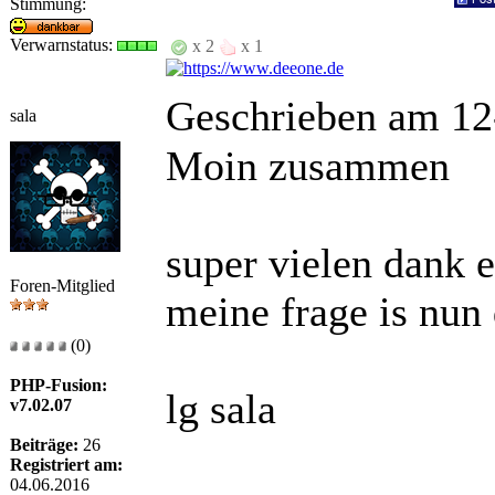
Stimmung:
Verwarnstatus:
x 2
x 1
Geschrieben am 12
sala
Moin zusammen
super vielen dank e
Foren-Mitglied
meine frage is nun
(0)
PHP-Fusion:
lg sala
v7.02.07
Beiträge:
26
Registriert am:
04.06.2016