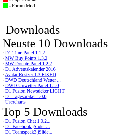
- Forum Mod
Downloads
Neuste 10 Downloads
·
D1 Time Panel 1.1.2
·
MW Buy Points 1.3.2
·
MW Donate Panel 1.2.2
·
D1 Adventskalender 2016
·
Avatar Resizer 1.3 FIXED
·
DWD Deutschland Wetter ...
·
DWD Unwetter Panel 1.1.0
·
D1 Fusion Newsticker LIGHT
·
D1 Tagesorakel 1.0.0
·
Usercharts
Top 5 Downloads
·
D1 Fusion Chat 1.0.2...
·
D1 Facebook jSlider ...
·
D1 Teamspeak3 jSlide...