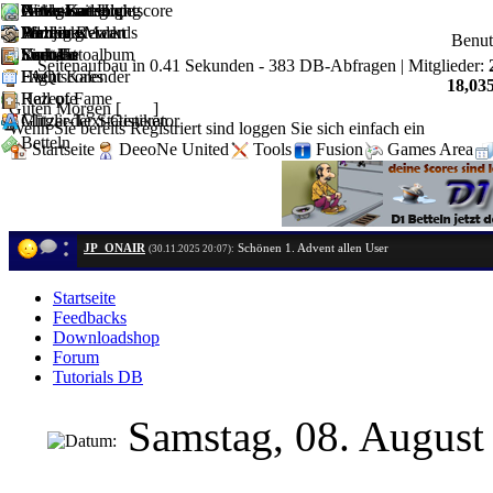
Artikel
Downloadshop
News Kategorie
Geldgame Hightscore
Witze-Sammlung
Partnerseiten
D1 Job Rewards
Forum
Weblinks
Mahjong
Anzeige Markt
Partner werden
Benu
Kontakt
Youtube
Suche
Sudoku
User-Fotoalbum
Link Us
Seitenaufbau in 0.41 Sekunden - 383 DB-Abfragen | Mitglieder:
FAQ
Hightscores
Event Kalender
18,035
Hall of Fame
Rezepte
Guten Morgen [
Gast
]
Mitglieder Statistiken
Glitzer-Text-Generator
Wenn Sie bereits Registriert sind loggen Sie sich einfach ein
Betteln
Startseite
DeeoNe United
Tools
Fusion
Games Area
JP_ONAIR
Schönen 1. Advent allen User
(30.11.2025 20:07):
Startseite
Feedbacks
Downloadshop
Forum
Tutorials DB
Samstag, 08. Augus