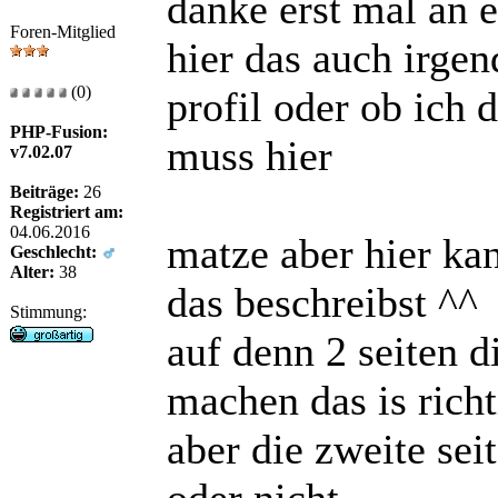
danke erst mal an e
Foren-Mitglied
hier das auch irge
(0)
profil oder ob ich 
PHP-Fusion:
muss hier
v7.02.07
Beiträge:
26
Registriert am:
04.06.2016
matze aber hier ka
Geschlecht:
Alter:
38
das beschreibst ^^
Stimmung:
auf denn 2 seiten d
machen das is richt
aber die zweite sei
oder nicht