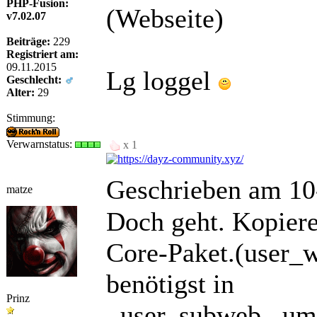
PHP-Fusion:
(Webseite)
v7.02.07
Beiträge:
229
Registriert am:
09.11.2015
Lg loggel
Geschlecht:
Alter:
29
Stimmung:
Verwarnstatus:
x 1
Geschrieben am 10
matze
Doch geht. Kopiere
Core-Paket.(user_w
benötigst in
Prinz
,,user_subweb,, um