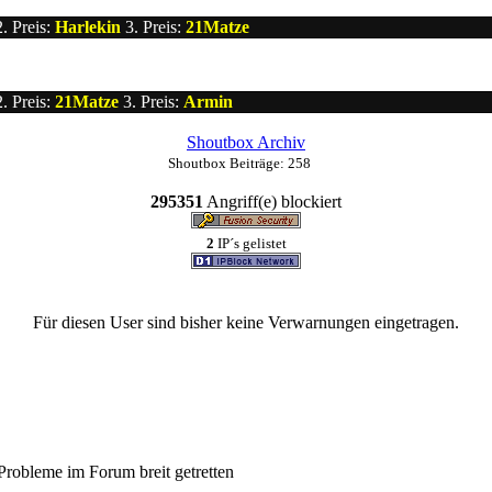
. Preis:
Harlekin
3. Preis:
21Matze
. Preis:
21Matze
3. Preis:
Armin
Shoutbox Archiv
Shoutbox Beiträge: 258
295351
Angriff(e) blockiert
2
IP´s gelistet
Für diesen User sind bisher keine Verwarnungen eingetragen.
Probleme im Forum breit getretten