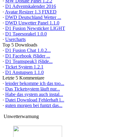
·
MW Donate Panel 1.2.2
·
D1 Adventskalender 2016
·
Avatar Resizer 1.3 FIXED
·
DWD Deutschland Wetter ...
·
DWD Unwetter Panel 1.1.0
·
D1 Fusion Newsticker LIGHT
·
D1 Tagesorakel 1.0.0
·
Usercharts
Top 5 Downloads
·
D1 Fusion Chat 1.0.2...
·
D1 Facebook jSlider ...
·
D1 Teamspeak3 jSlide...
·
Ticket System 1.2.1
·
D1 Anstupsen 1.1.0
Letzte 5 Kommentare
·
leioder bekomme ich das too...
·
Das Ticketsystem läuft nur...
·
Habe das system auch instal...
·
Datei Download Fehlerhaft l...
·
guten morgen bei funtzt das...
Unwetterwarnung