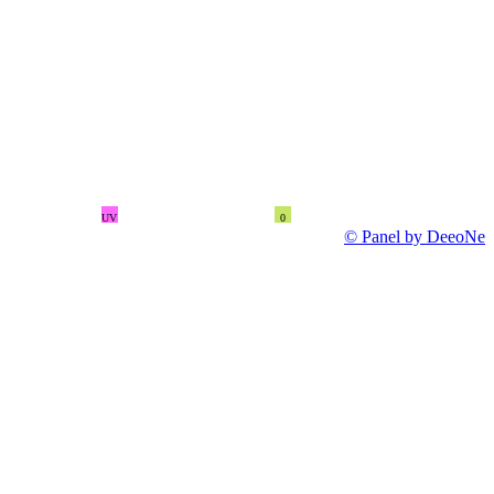
UV
0
© Panel by DeeoNe