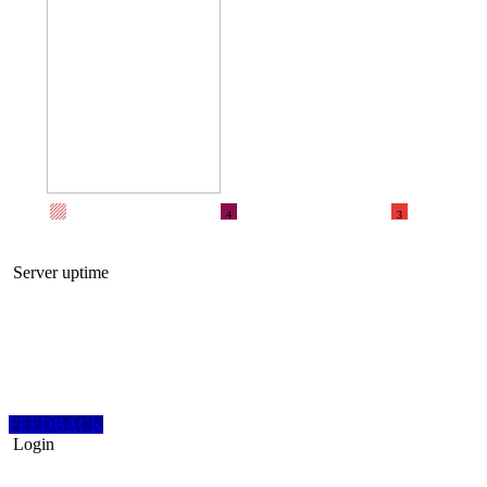
4
3
Server uptime
FEEDBACK
Login