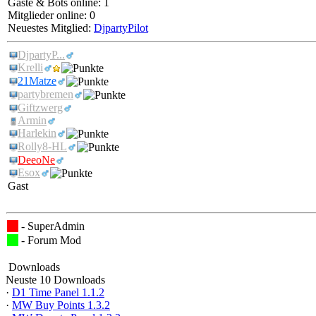
Gäste & Bots online: 1
Mitglieder online: 0
Neuestes Mitglied:
DjpartyPilot
DjpartyP...
Krelli
21Matze
partybremen
Giftzwerg
Armin
Harlekin
Rolly8-HL
DeeoNe
Esox
Gast
- SuperAdmin
- Forum Mod
Downloads
Neuste 10 Downloads
·
D1 Time Panel 1.1.2
·
MW Buy Points 1.3.2