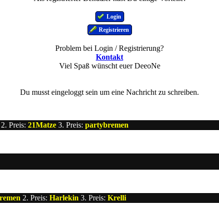
Login
Registrieren
Problem bei Login / Registrierung?
Kontakt
Viel Spaß wünscht euer DeeoNe
Du musst eingeloggt sein um eine Nachricht zu schreiben.
2. Preis:
21Matze
3. Preis:
partybremen
bremen
2. Preis:
Harlekin
3. Preis:
Krelli