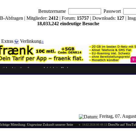
Benutzername
Passwort
B-Abfragen | Mitglieder:
2412
| Forum:
15757
| Downloads:
127
| Ins
18,033,242 eindeutige Besuche
Extras
Verlinkung
©
Freitag, 07. Augus
 Mitteilung: Ungewisse Zukunft unserer Seite
DeeoNe auf YouTube
14.02.2026 00:49:13