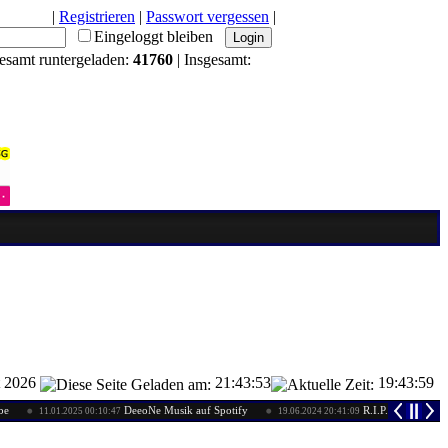
|
Registrieren
|
Passwort vergessen
|
Eingeloggt bleiben
gesamt runtergeladen:
41760
| Insgesamt:
t 2026
21:43:53
19:44:00
DeeoNe Musik auf Spotify
R.I.P. MaZzIMo24
11.01.2025 00:10:47
19.06.2024 20:41:09