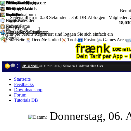
Artikel
Downloadshop
News Kategorie
Geldgame Hightscore
Witze-Sammlung
Partnerseiten
D1 Job Rewards
Forum
Weblinks
Mahjong
Anzeige Markt
Partner werden
Benu
Kontakt
Youtube
Suche
Sudoku
User-Fotoalbum
Link Us
Seitenaufbau in 0.28 Sekunden - 350 DB-Abfragen | Mitglieder:
FAQ
Hightscores
Event Kalender
18,030
Hall of Fame
Rezepte
Guten Abend [
Gast
]
Mitglieder Statistiken
Glitzer-Text-Generator
Wenn Sie bereits Registriert sind loggen Sie sich einfach ein
Betteln
Startseite
DeeoNe United
Tools
Fusion
Games Area
JP_ONAIR
Schönen 1. Advent allen User
(30.11.2025 20:07):
Startseite
Feedbacks
Downloadshop
Forum
Tutorials DB
Donnerstag, 06. 