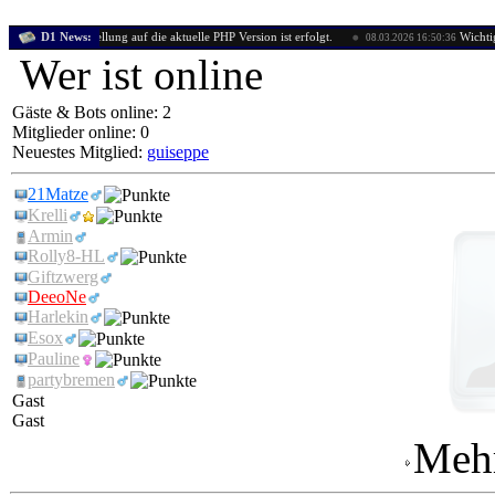
Die Umstellung auf die aktuelle PHP Version ist erfolgt.
D1 News:
Wichtige Mitte
53
08.03.2026 16:50:36
Wer ist online
Gäste & Bots online: 2
Mitglieder online: 0
Neuestes Mitglied:
guiseppe
21Matze
Krelli
Armin
Rolly8-HL
Giftzwerg
DeeoNe
Harlekin
Esox
Pauline
partybremen
Gast
Gast
Mehr