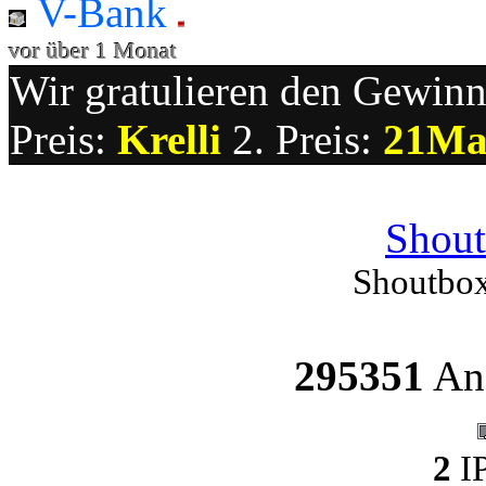
V-Bank
vor über 1 Monat
Wir gratulieren den Gewinne
Preis:
Krelli
2. Preis:
21Ma
Shout
Shoutbox
295351
Ang
2
IP