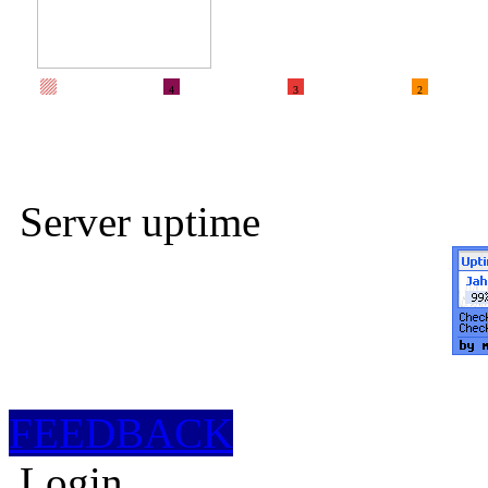
4
3
2
Server uptime
FEEDBACK
Login