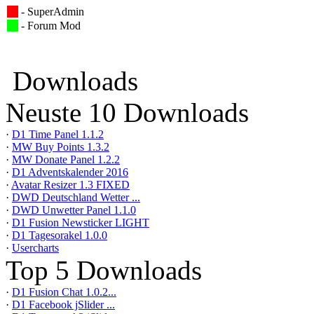
- SuperAdmin
- Forum Mod
Downloads
Neuste 10 Downloads
·
D1 Time Panel 1.1.2
·
MW Buy Points 1.3.2
·
MW Donate Panel 1.2.2
·
D1 Adventskalender 2016
·
Avatar Resizer 1.3 FIXED
·
DWD Deutschland Wetter ...
·
DWD Unwetter Panel 1.1.0
·
D1 Fusion Newsticker LIGHT
·
D1 Tagesorakel 1.0.0
·
Usercharts
Top 5 Downloads
·
D1 Fusion Chat 1.0.2...
·
D1 Facebook jSlider ...