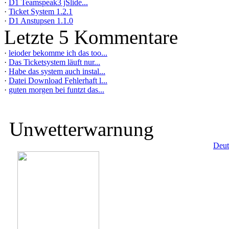
·
D1 Teamspeak3 jSlide...
·
Ticket System 1.2.1
·
D1 Anstupsen 1.1.0
Letzte 5 Kommentare
·
leioder bekomme ich das too...
·
Das Ticketsystem läuft nur...
·
Habe das system auch instal...
·
Datei Download Fehlerhaft l...
·
guten morgen bei funtzt das...
Unwetterwarnung
Deut