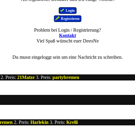
Login
Registrieren
Problem bei Login / Registrierung?
Kontakt
Viel Spaß wünscht euer DeeoNe
Du musst eingeloggt sein um eine Nachricht zu schreiben.
2. Preis:
21Matze
3. Preis:
partybremen
bremen
2. Preis:
Harlekin
3. Preis:
Krelli