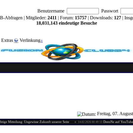
Benutzername
Passwort
B-Abfragen | Mitglieder:
2411
| Forum:
15757
| Downloads:
127
| Insg
18,031,143 eindeutige Besuche
Extras
Verlinkung
©
Freitag, 07. Augus
Mitteilung: Ungewisse Zukunft unserer Seite
DeeoNe auf YouTube
14.02.2026 00:49:13