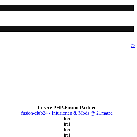
©
Unsere PHP-Fusion Partner
fusion-club24 - Infusionen & Mods @ 21matze
frei
frei
frei
frei