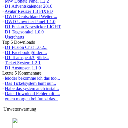
·
MW Donate Panel 1.2.2
·
D1 Adventskalender 2016
·
Avatar Resizer 1.3 FIXED
·
DWD Deutschland Wetter ...
·
DWD Unwetter Panel 1.1.0
·
D1 Fusion Newsticker LIGHT
·
D1 Tagesorakel 1.0.0
·
Usercharts
Top 5 Downloads
·
D1 Fusion Chat 1.0.2...
·
D1 Facebook jSlider ...
·
D1 Teamspeak3 jSlide...
·
Ticket System 1.2.1
·
D1 Anstupsen 1.1.0
Letzte 5 Kommentare
·
leioder bekomme ich das too...
·
Das Ticketsystem läuft nur...
·
Habe das system auch instal...
·
Datei Download Fehlerhaft l...
·
guten morgen bei funtzt das...
Unwetterwarnung