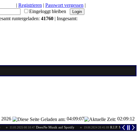
|
Registrieren
|
Passwort vergessen
|
Eingeloggt bleiben
esamt runtergeladen:
41760
| Insgesamt:
t 2026
04:09:07
02:09:13
DeeoNe Musik auf Spotify
R.I.P. MaZzIMo24
11.01.2025 00:10:47
19.06.2024 20:41:09