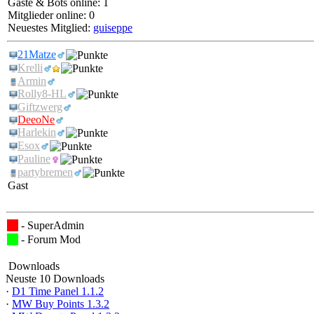
Gäste & Bots online: 1
Mitglieder online: 0
Neuestes Mitglied:
guiseppe
21Matze
Krelli
Armin
Rolly8-HL
Giftzwerg
DeeoNe
Harlekin
Esox
Pauline
partybremen
Gast
- SuperAdmin
- Forum Mod
Downloads
Neuste 10 Downloads
·
D1 Time Panel 1.1.2
·
MW Buy Points 1.3.2