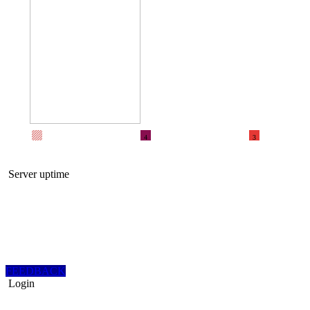
4
3
Server uptime
FEEDBACK
Login