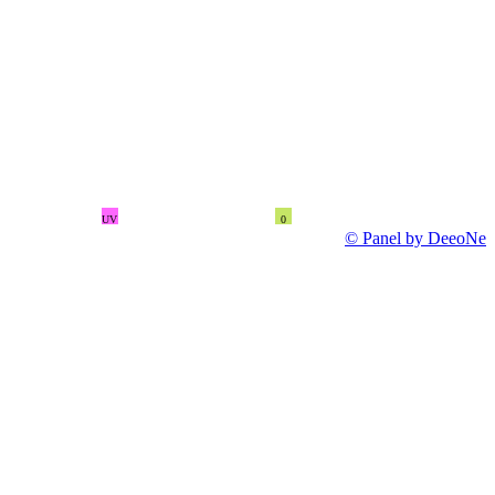
UV
0
© Panel by DeeoNe