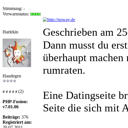
Stimmung:
-
Verwarnstatus:
Geschrieben am 25
Harlekin
Dann musst du erst
überhaupt machen m
rumraten.
Haudegen
(2)
Eine Datingseite br
PHP-Fusion:
Seite die sich mit 
v7.01.06
Beiträge:
376
Registriert am:
20.07.2011