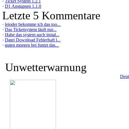
·
Ticket System 1.2.1
·
D1 Anstupsen 1.1.0
Letzte 5 Kommentare
·
leioder bekomme ich das too...
·
Das Ticketsystem läuft nur...
·
Habe das system auch instal...
·
Datei Download Fehlerhaft l...
·
guten morgen bei funtzt das...
Unwetterwarnung
Deut