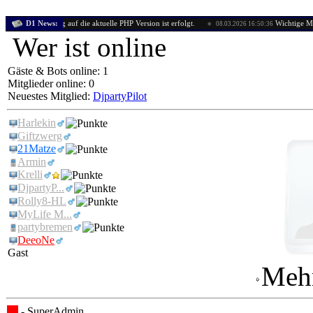
stellung auf die aktuelle PHP Version ist erfolgt.
D1 News:
Wichtige Mitteilung: 
08.03.2026 16:50:36
Wer ist online
Gäste & Bots online: 1
Mitglieder online: 0
Neuestes Mitglied:
DjpartyPilot
Harlekin
Giftzwerg
21Matze
Armin
Krelli
DjpartyP...
Rolly8-HL
MyLife M...
partybremen
DeeoNe
Gast
Mehr
- SuperAdmin