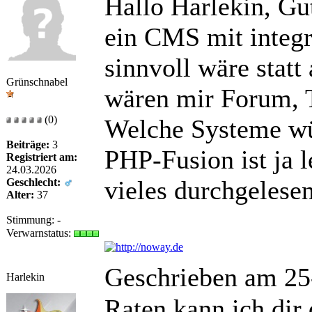
Hallo Harlekin, Gu
ein CMS mit integ
sinnvoll wäre statt 
Grünschnabel
wären mir Forum, T
(0)
Welche Systeme wü
Beiträge:
3
PHP-Fusion ist ja 
Registriert am:
24.03.2026
vieles durchgelese
Geschlecht:
Alter:
37
Stimmung:
-
Verwarnstatus:
Geschrieben am 25
Harlekin
Raten kann ich dir 