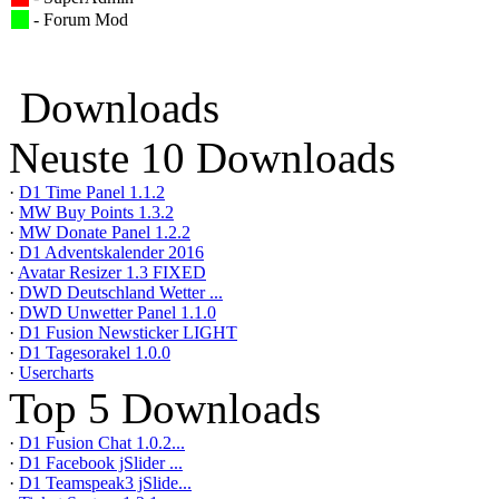
- Forum Mod
Downloads
Neuste 10 Downloads
·
D1 Time Panel 1.1.2
·
MW Buy Points 1.3.2
·
MW Donate Panel 1.2.2
·
D1 Adventskalender 2016
·
Avatar Resizer 1.3 FIXED
·
DWD Deutschland Wetter ...
·
DWD Unwetter Panel 1.1.0
·
D1 Fusion Newsticker LIGHT
·
D1 Tagesorakel 1.0.0
·
Usercharts
Top 5 Downloads
·
D1 Fusion Chat 1.0.2...
·
D1 Facebook jSlider ...
·
D1 Teamspeak3 jSlide...