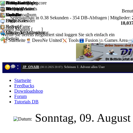
Artikel
Downloadshop
News Kategorie
Geldgame Hightscore
Witze-Sammlung
Partnerseiten
D1 Job Rewards
Forum
Weblinks
Mahjong
Anzeige Markt
Partner werden
Benu
Kontakt
Youtube
Suche
Sudoku
User-Fotoalbum
Link Us
Seitenaufbau in 0.38 Sekunden - 354 DB-Abfragen | Mitglieder:
FAQ
Hightscores
Event Kalender
18,037
Hall of Fame
Rezepte
Guten Morgen [
Gast
]
Mitglieder Statistiken
Glitzer-Text-Generator
Wenn Sie bereits Registriert sind loggen Sie sich einfach ein
Betteln
Startseite
DeeoNe United
Tools
Fusion
Games Area
JP_ONAIR
Schönen 1. Advent allen User
(30.11.2025 20:07):
Startseite
Feedbacks
Downloadshop
Forum
Tutorials DB
Sonntag, 09. Augus