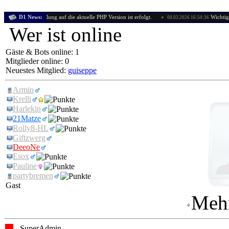
Die Umstellung auf die aktuelle PHP Version ist erfolgt.
D1 News:
Wichtige Mitte
53
08.03.2026 16:50:36
Wer ist online
Gäste & Bots online: 1
Mitglieder online: 0
Neuestes Mitglied:
guiseppe
Armin
Krelli
Harlekin
21Matze
Rolly8-HL
Giftzwerg
DeeoNe
Esox
Pauline
partybremen
Gast
Mehr
- SuperAdmin