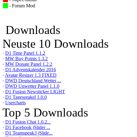
- Forum Mod
Downloads
Neuste 10 Downloads
·
D1 Time Panel 1.1.2
·
MW Buy Points 1.3.2
·
MW Donate Panel 1.2.2
·
D1 Adventskalender 2016
·
Avatar Resizer 1.3 FIXED
·
DWD Deutschland Wetter ...
·
DWD Unwetter Panel 1.1.0
·
D1 Fusion Newsticker LIGHT
·
D1 Tagesorakel 1.0.0
·
Usercharts
Top 5 Downloads
·
D1 Fusion Chat 1.0.2...
·
D1 Facebook jSlider ...
·
D1 Teamspeak3 jSlide...