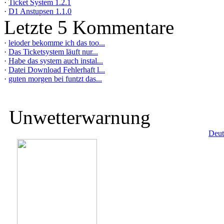
·
Ticket System 1.2.1
·
D1 Anstupsen 1.1.0
Letzte 5 Kommentare
·
leioder bekomme ich das too...
·
Das Ticketsystem läuft nur...
·
Habe das system auch instal...
·
Datei Download Fehlerhaft l...
·
guten morgen bei funtzt das...
Unwetterwarnung
Deut