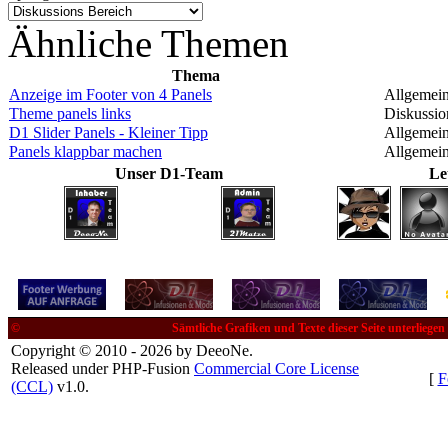
Ähnliche Themen
Thema
Anzeige im Footer von 4 Panels
Allgemei
Theme panels links
Diskussio
D1 Slider Panels - Kleiner Tipp
Allgemei
Panels klappbar machen
Allgemei
Unser D1-Team
Le
©
Sämtliche Grafiken und Texte dieser Seite unterliege
Copyright © 2010 - 2026 by DeeoNe.
Released under PHP-Fusion
Commercial Core License
[
F
(CCL)
v1.0.