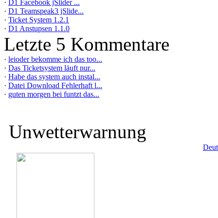
·
D1 Facebook jSlider ...
·
D1 Teamspeak3 jSlide...
·
Ticket System 1.2.1
·
D1 Anstupsen 1.1.0
Letzte 5 Kommentare
·
leioder bekomme ich das too...
·
Das Ticketsystem läuft nur...
·
Habe das system auch instal...
·
Datei Download Fehlerhaft l...
·
guten morgen bei funtzt das...
Unwetterwarnung
Deut