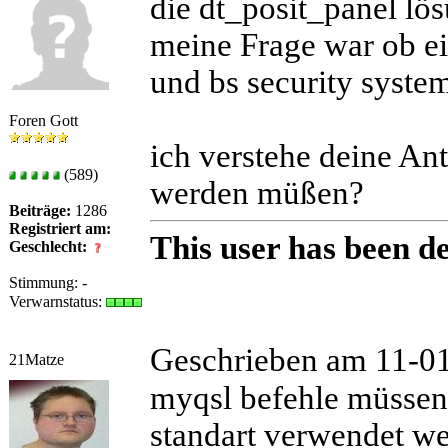
die dt_posit_panel lös
meine Frage war ob ei
und bs security syste
Foren Gott
ich verstehe deine An
(589)
werden müßen?
Beiträge:
1286
Registriert am:
This user has been de
Geschlecht:
Stimmung:
-
Verwarnstatus:
Geschrieben am 11-0
21Matze
myqsl befehle müssen 
standart verwendet w