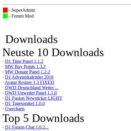
- SuperAdmin
- Forum Mod
Downloads
Neuste 10 Downloads
·
D1 Time Panel 1.1.2
·
MW Buy Points 1.3.2
·
MW Donate Panel 1.2.2
·
D1 Adventskalender 2016
·
Avatar Resizer 1.3 FIXED
·
DWD Deutschland Wetter ...
·
DWD Unwetter Panel 1.1.0
·
D1 Fusion Newsticker LIGHT
·
D1 Tagesorakel 1.0.0
·
Usercharts
Top 5 Downloads
·
D1 Fusion Chat 1.0.2...