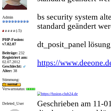
bs security system al
Admin
standard geändert wer
(-5)
PHP-Fusion:
dt_posit_panel lösun
v7.02.07
Beiträge:
232
Registriert am:
https://www.deeone.d
02.07.2012
Geschlecht:
Alter:
38
Stimmung:
Verwarnstatus:
Geschrieben am 11-0
Deleted_User