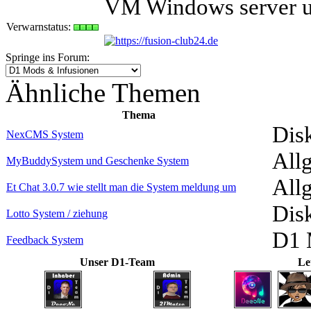
VM Windows server u
Verwarnstatus:
Springe ins Forum:
Ähnliche Themen
Thema
Dis
NexCMS System
All
MyBuddySystem und Geschenke System
All
Et Chat 3.0.7 wie stellt man die System meldung um
Dis
Lotto System / ziehung
D1 
Feedback System
Unser D1-Team
Le