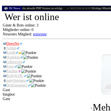
ung auf die aktuelle PHP Version ist erfolgt.
D1 News:
Wichtige Mitteilung: Ungew
08.03.2026 16:50:36
Wer ist online
Gäste & Bots online: 3
Mitglieder online: 0
Neuestes Mitglied:
guiseppe
DeeoNe
Armin
Krelli
Harlekin
Giftzwerg
Esox
Pauline
Rolly8-HL
partybremen
DerEinsame2
Gast
bingbot
Gast
Mehr