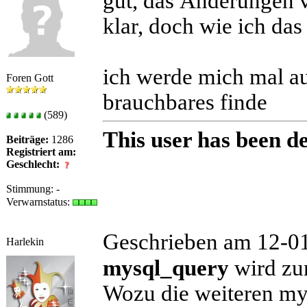
gut, das Änderungen
klar, doch wie ich das
ich werde mich mal au
Foren Gott
brauchbares finde
(589)
This user has been de
Beiträge:
1286
Registriert am:
Geschlecht:
Stimmung:
-
Verwarnstatus:
Geschrieben am 12-0
Harlekin
mysql_query
wird zu
Wozu die weiteren mys