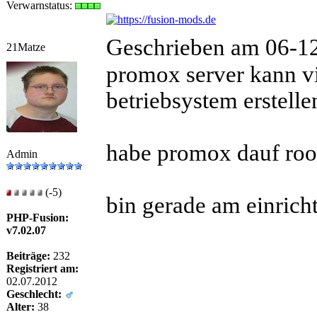
Verwarnstatus:
Geschrieben am 06-1
21Matze
promox server kann vi
betriebsystem erstelle
habe promox dauf root
Admin
(-5)
bin gerade am einrich
PHP-Fusion:
v7.02.07
Beiträge:
232
Registriert am:
02.07.2012
Geschlecht:
Alter:
38