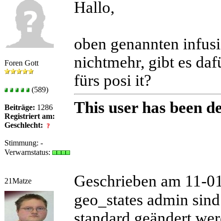
Hallo,
oben genannten infusi
nichtmehr, gibt es da
Foren Gott
fürs posi it?
(589)
This user has been de
Beiträge:
1286
Registriert am:
Geschlecht:
Stimmung:
-
Verwarnstatus:
Geschrieben am 11-0
21Matze
geo_states admin sind
standard geändert wer