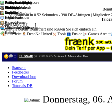
Artikel
Downloadshop
News Kategorie
Geldgame Hightscore
Witze-Sammlung
Partnerseiten
D1 Job Rewards
Forum
Weblinks
Mahjong
Anzeige Markt
Partner werden
Benu
Kontakt
Youtube
Suche
Sudoku
User-Fotoalbum
Link Us
Seitenaufbau in 0.52 Sekunden - 390 DB-Abfragen | Mitglieder:
FAQ
Hightscores
Event Kalender
18,028
Hall of Fame
Rezepte
Guten Morgen [
Gast
]
Mitglieder Statistiken
Glitzer-Text-Generator
Wenn Sie bereits Registriert sind loggen Sie sich einfach ein
Betteln
Startseite
DeeoNe United
Tools
Fusion
Games Area
JP_ONAIR
Schönen 1. Advent allen User
(30.11.2025 20:07):
Startseite
Feedbacks
Downloadshop
Forum
Tutorials DB
Donnerstag, 06. 