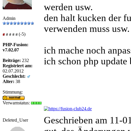
werden usw.
den halt kucken der f
Admin
verwenden muss usw.
(-5)
PHP-Fusion:
ich mache noch anpass
v7.02.07
ich schon php update
Beiträge:
232
Registriert am:
02.07.2012
Geschlecht:
Alter:
38
Stimmung:
Verwarnstatus:
Geschrieben am 11-0
Deleted_User