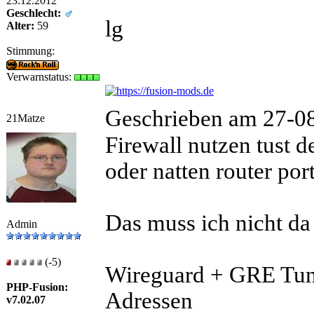
23.12.2012
Geschlecht:
lg
Alter:
59
Stimmung:
Verwarnstatus:
Geschrieben am 27-0
21Matze
Firewall nutzen tust d
oder natten router por
Das muss ich nicht da
Admin
(-5)
Wireguard + GRE Tunn
PHP-Fusion:
Adressen
v7.02.07